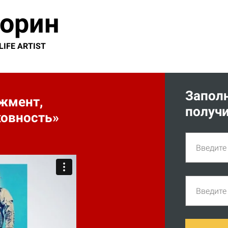
торин
IFE ARTIST
Запол
жмент,
получи
ховность»