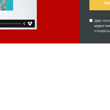
За
Даю согл
маркетин
отказать